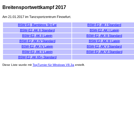
Breitensportwettkampf 2017
Am 21.01.2017 im Tanzsportzentrum Finowfurt.
BSW-E2, Bambinos St+Lat
BSW-E2, AK I Standard
BSW-E2, AK II Standard
BSW-E2, AK I Latein
BSW-E2, AK II Latein
BSW-E2, AK III Standard
BSW-E2, AK IV Standard
BSW-E2, AK III Latein
BSW-E2, AK IV Latein
BSW-E2, AK V Standard
BSW-E2, AK V Latein
BSW-E2, AK VI Standard
BSW-E2, AK 65+ Standard
Diese Liste wurde mit
TopTurnier für Windows V8.3a
erstellt.